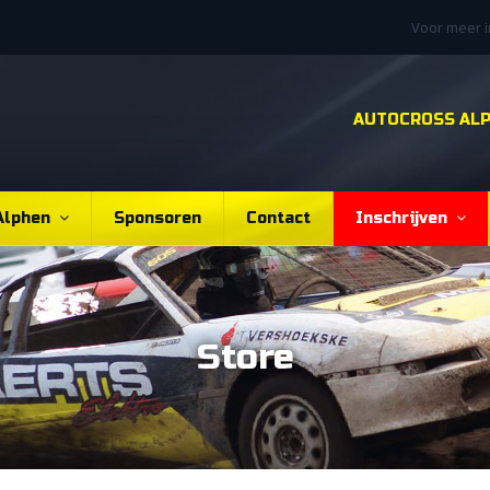
Voor meer 
AUTOCROSS AL
Alphen
Sponsoren
Contact
Inschrijven
Store