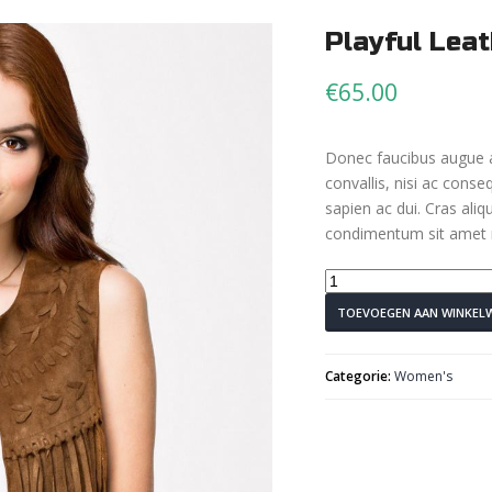
Playful Leat
€
65.00
Donec faucibus augue 
convallis, nisi ac conse
sapien ac dui. Cras aliq
condimentum sit amet ri
Playful
Leather
TOEVOEGEN AAN WINKEL
Vest
aantal
Categorie:
Women's