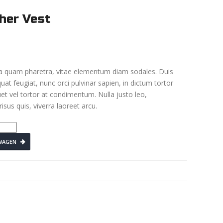
her Vest
a quam pharetra, vitae elementum diam sodales. Duis
quat feugiat, nunc orci pulvinar sapien, in dictum tortor
uet vel tortor at condimentum. Nulla justo leo,
sus quis, viverra laoreet arcu.
WAGEN